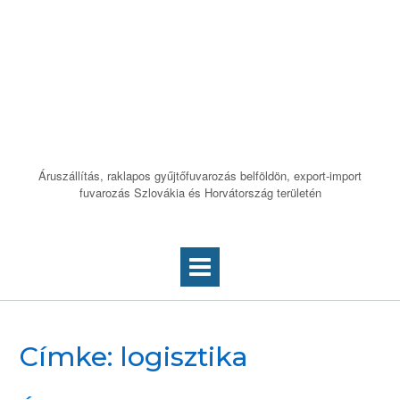
Skip
to
Áruszállítás
content
Budapest – Pécs
útvonalon
Áruszállítás, raklapos gyűjtőfuvarozás belföldön, export-import
fuvarozás Szlovákia és Horvátország területén
Címke:
logisztika