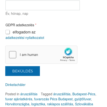
Év, hónap, nap
GDPR adatkezelés
*
elfogadom az
adatkezelési nyilatkozatot
BEKÜLDÉS
Dinkelschäler
Posted in
áruszállítás
Tagged
áruszállítás
,
Budapest-Pécs
,
fuvar ajánlatkérés
,
fuvarozás Pécs Budapest
,
gyüjtőfuvar
,
Horvátországba
,
logisztika
,
raklapos szállítás
,
Szlovákiába