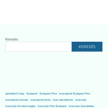
Keresés
KERESÉS
ajánlatkérő űrlap
Budapest
Budapest-Pécs
fuvarajánlat Budapest Pécs
fuvarajánlat keresés
fuvarajánlat kérés
fuvar ajánlatkérés
fuvarozás
fuvarozás Horvátországba
fuvarozás Pécs Budapest
fuvarozás Szlovákiába