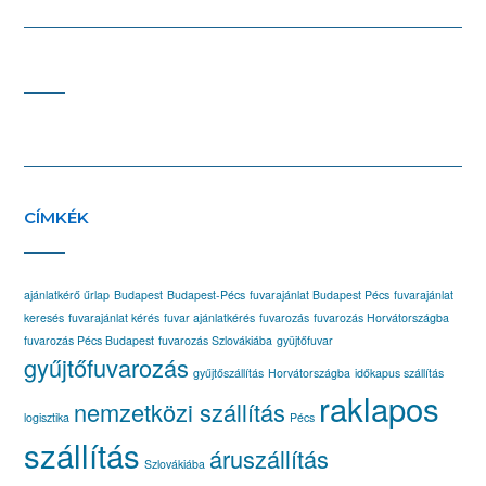
CÍMKÉK
ajánlatkérő űrlap
Budapest
Budapest-Pécs
fuvarajánlat Budapest Pécs
fuvarajánlat
keresés
fuvarajánlat kérés
fuvar ajánlatkérés
fuvarozás
fuvarozás Horvátországba
fuvarozás Pécs Budapest
fuvarozás Szlovákiába
gyüjtőfuvar
gyűjtőfuvarozás
gyűjtőszállítás
Horvátországba
időkapus szállítás
raklapos
nemzetközi szállítás
logisztika
Pécs
szállítás
áruszállítás
Szlovákiába