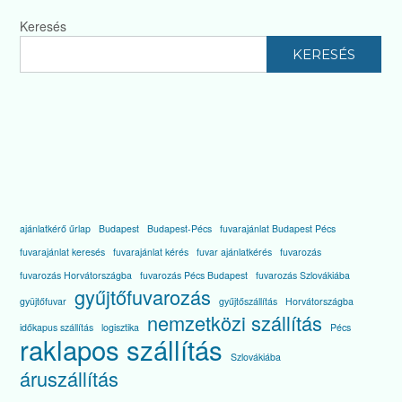
Keresés
KERESÉS
ajánlatkérő űrlap
Budapest
Budapest-Pécs
fuvarajánlat Budapest Pécs
fuvarajánlat keresés
fuvarajánlat kérés
fuvar ajánlatkérés
fuvarozás
fuvarozás Horvátországba
fuvarozás Pécs Budapest
fuvarozás Szlovákiába
gyűjtőfuvarozás
gyüjtőfuvar
gyűjtőszállítás
Horvátországba
nemzetközi szállítás
időkapus szállítás
logisztika
Pécs
raklapos szállítás
Szlovákiába
áruszállítás