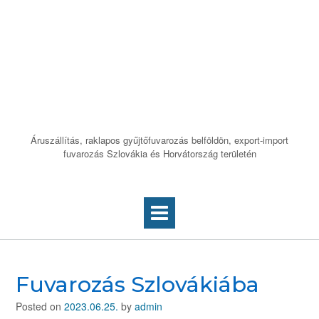
Skip
to
Áruszállítás
content
Budapest – Pécs
útvonalon
Áruszállítás, raklapos gyűjtőfuvarozás belföldön, export-import
fuvarozás Szlovákia és Horvátország területén
Fuvarozás Szlovákiába
Posted on
2023.06.25.
by
admin