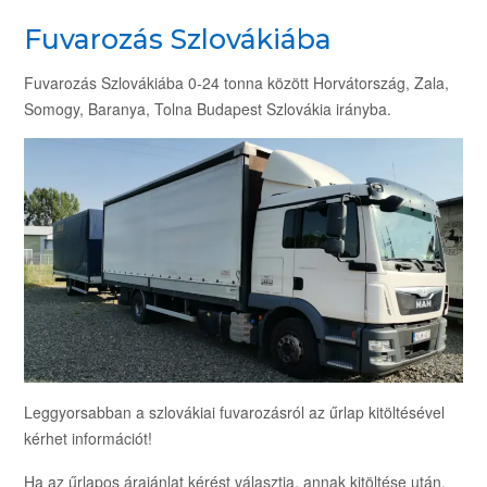
Fuvarozás Szlovákiába
Fuvarozás Szlovákiába 0-24 tonna között Horvátország, Zala,
Somogy, Baranya, Tolna Budapest Szlovákia irányba.
Leggyorsabban a szlovákiai fuvarozásról az űrlap kitöltésével
kérhet információt!
Ha az űrlapos árajánlat kérést választja, annak kitöltése után,