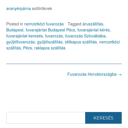
aranyérpárna
sofőröknek
Posted in
nemzetközi fuvarozás
Tagged
áruszállítás
,
Budapest
,
fuvarajánlat Budapest Pécs
,
fuvarajánlat kérés
,
fuvarajánlat keresés
,
fuvarozás
,
fuvarozás Szlovákiába
,
gyűjtőfuvarozás
,
gyűjtőszállítás
,
időkapus szállítás
,
nemzetközi
szállítás
,
Pécs
,
raklapos szállítás
Post
Fuvarozás Horvátországba
→
navigation
KERESÉS