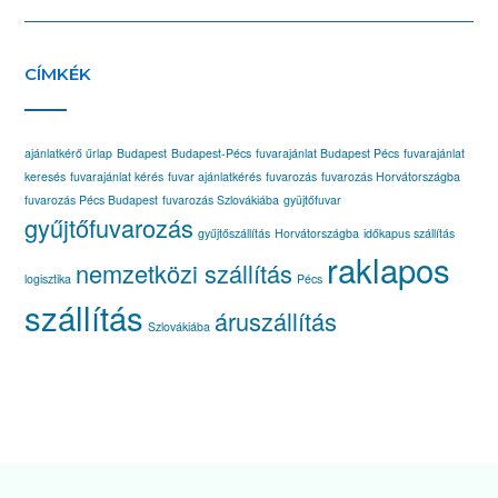
CÍMKÉK
ajánlatkérő űrlap
Budapest
Budapest-Pécs
fuvarajánlat Budapest Pécs
fuvarajánlat
keresés
fuvarajánlat kérés
fuvar ajánlatkérés
fuvarozás
fuvarozás Horvátországba
fuvarozás Pécs Budapest
fuvarozás Szlovákiába
gyüjtőfuvar
gyűjtőfuvarozás
gyűjtőszállítás
Horvátországba
időkapus szállítás
raklapos
nemzetközi szállítás
logisztika
Pécs
szállítás
áruszállítás
Szlovákiába