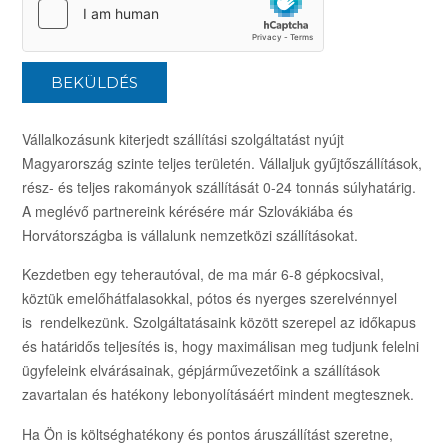
BEKÜLDÉS
Vállalkozásunk kiterjedt szállítási szolgáltatást nyújt
Magyarország szinte teljes területén. Vállaljuk gyűjtőszállítások,
rész- és teljes rakományok szállítását 0-24 tonnás súlyhatárig.
A meglévő partnereink kérésére már Szlovákiába és
Horvátországba is vállalunk nemzetközi szállításokat.
Kezdetben egy teherautóval, de ma már 6-8 gépkocsival,
köztük emelőhátfalasokkal, pótos és nyerges szerelvénnyel
is rendelkezünk. Szolgáltatásaink között szerepel az időkapus
és határidős teljesítés is, hogy maximálisan meg tudjunk felelni
ügyfeleink elvárásainak, gépjárművezetőink a szállítások
zavartalan és hatékony lebonyolításáért mindent megtesznek.
Ha Ön is költséghatékony és pontos áruszállítást szeretne,