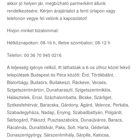
akkor jó helyen jár, megbízható partnerként állunk
rendelkezésére. Kérjen árajánlatot a fenti ürlapon vagy
telefonon vegye fel velünk a kapcsolatot!
Hívjon minket bizalommal:
Hétköznapokon: 08-16 h, illetve szombaton: 08-12 h
Telefon: 00 36 70 940 0216
A teljesség igénye nélkül, itt láthatóak a 6-os úthoz közel fekvő
települések Budapest és Pécs között: Érd, Törökbálint,
Biatorbágy, Budaörs, Budakeszi, Ráckeve, Vecsés,
Szigetszentmárton, Dunaharaszti, Szigetszentmiklós,
Halásztelek, Ercsi, Százhalombatta, Bicske, Szárliget,
Székesfehérvár, Baracska, Gárdony, Agárd, Velence, Perkáta,
Szabadegyháza, Nadap, Enying, Szabadbattyán, Polgárdi,
Sárbogárd, Pákozd, Pusztaszabolcs, Dunaújváros, Baracs,
Rácalmás, Dunaföldvár, Paks, Solt, Harta, Géderlak,
Dunaszentgyörgy, Sárszentmihály, Sárpilis, Kalocsa,