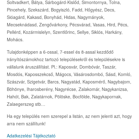
Soltvadkert, Bátya, Sárbogárd-Kislőd, Simontornya, Tolna,
Pincehely, Szekszárd, Bogyiszló, Fadd, Hőgyész, Decs,
Sióagárd, Kakasd, Bonyhád, Hidas, Nagymányok,
Mecseknádasd, Zengővárkony, Pécsvárad, Vasas, Hird, Pécs,
Pellérd, Kozármislelyn, Szentlőrinc, Sellye, Siklós, Harkány,
Mohács.
Tulajdonképpen a 6-ossal, 7-essel és 8-assal kezdődő
irányítószámokhoz tartozó településekről és településekre is
vállalunk áruszállítást. Pl.: Kaposvár, Dombóvár, Taszár,
Mosdós, Kaposszekcső, Mágocs, Vásárosdombó, Sásd, Komló,
Szászvár, Szigetvár, Barcs, Nagyatád, Kaposmérő, Nagybajom,
Böhönye, Iharosberény, Nagyrécse, Zalakomár, Nagykanizsa,
Hahót, Bak, Zalatárnok, Pölöske, Bocfölde, Nagykapornak,
Zalaegerszeg stb…
Ha egy település nem szerepel a listán, az nem jelenti azt, hogy
arra nem szállítunk!
Adatkezelési Tájékoztató