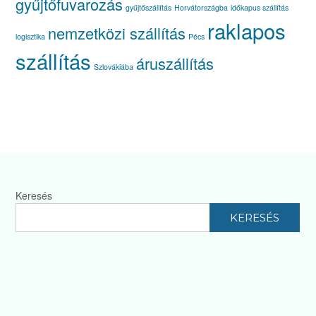
gyűjtőfuvarozás
gyűjtőszállítás
Horvátországba
időkapus szállítás
raklapos
nemzetközi szállítás
logisztika
Pécs
szállítás
áruszállítás
Szlovákiába
Keresés
KERESÉS