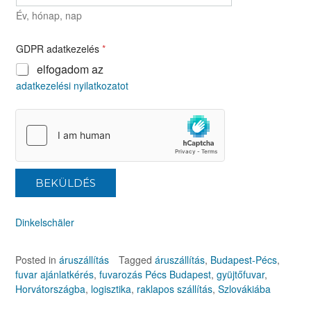
Év, hónap, nap
GDPR adatkezelés
*
elfogadom az
adatkezelési nyilatkozatot
BEKÜLDÉS
Dinkelschäler
Posted in
áruszállítás
Tagged
áruszállítás
,
Budapest-Pécs
,
fuvar ajánlatkérés
,
fuvarozás Pécs Budapest
,
gyüjtőfuvar
,
Horvátországba
,
logisztika
,
raklapos szállítás
,
Szlovákiába