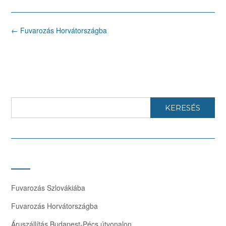
Post
←
Fuvarozás Horvátországba
navigation
KERESÉS
Fuvarozás Szlovákiába
Fuvarozás Horvátországba
Áruszállítás Budapest-Pécs útvonalon