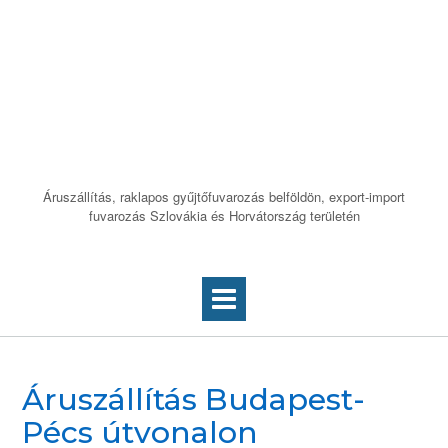
Skip
to
Áruszállítás
content
Budapest – Pécs
útvonalon
Áruszállítás, raklapos gyűjtőfuvarozás belföldön, export-import
fuvarozás Szlovákia és Horvátország területén
Áruszállítás Budapest-
Pécs útvonalon