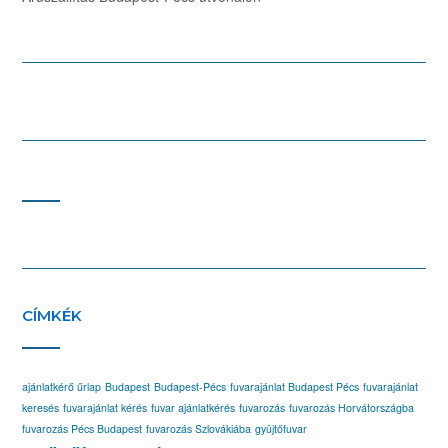
CÍMKÉK
ajánlatkérő űrlap
Budapest
Budapest-Pécs
fuvarajánlat Budapest Pécs
fuvarajánlat
keresés
fuvarajánlat kérés
fuvar ajánlatkérés
fuvarozás
fuvarozás Horvátországba
fuvarozás Pécs Budapest
fuvarozás Szlovákiába
gyüjtőfuvar